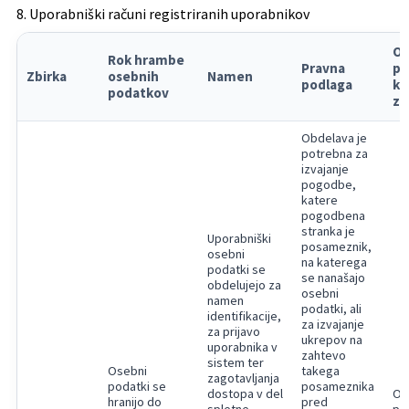
8. Uporabniški računi registriranih uporabnikov
Os
Rok hrambe
Pravna
po
Zbirka
osebnih
Namen
podlaga
ki
podatkov
zb
Obdelava je
potrebna za
izvajanje
pogodbe,
katere
pogodbena
stranka je
Uporabniški
posameznik,
osebni
na katerega
podatki se
se nanašajo
obdelujejo za
osebni
namen
podatki, ali
identifikacije,
za izvajanje
za prijavo
ukrepov na
uporabnika v
zahtevo
sistem ter
Osebni
takega
zagotavljanja
podatki se
posameznika
dostopa v del
Os
hranijo do
pred