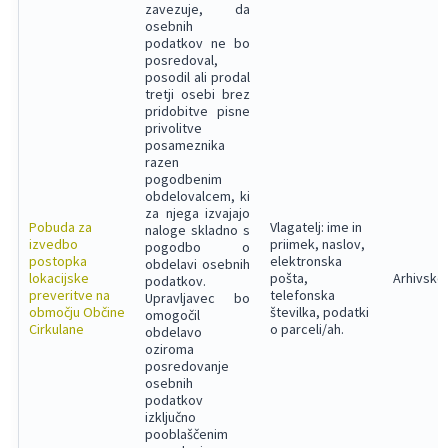
zavezuje, da
osebnih
podatkov ne bo
posredoval,
posodil ali prodal
tretji osebi brez
pridobitve pisne
privolitve
posameznika
razen
pogodbenim
obdelovalcem, ki
za njega izvajajo
Pobuda za
Vlagatelj: ime in
naloge skladno s
izvedbo
priimek, naslov,
pogodbo o
postopka
elektronska
obdelavi osebnih
lokacijske
pošta,
Arhivsko
podatkov.
preveritve na
telefonska
Upravljavec bo
območju Občine
številka, podatki
omogočil
Cirkulane
o parceli/ah.
obdelavo
oziroma
posredovanje
osebnih
podatkov
izključno
pooblaščenim