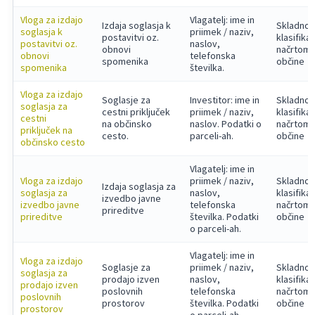
Vloga za izdajo
Vlagatelj: ime in
Izdaja soglasja k
Skladno 
soglasja k
priimek / naziv,
postavitvi oz.
klasifika
postavitvi oz.
naslov,
obnovi
načrtom
obnovi
telefonska
spomenika
občine
spomenika
številka.
Vloga za izdajo
Soglasje za
Investitor: ime in
Skladno 
soglasja za
cestni priključek
priimek / naziv,
klasifika
cestni
na občinsko
naslov. Podatki o
načrtom
priključek na
cesto.
parceli-ah.
občine
občinsko cesto
Vlagatelj: ime in
Vloga za izdajo
priimek / naziv,
Skladno 
Izdaja soglasja za
soglasja za
naslov,
klasifika
izvedbo javne
izvedbo javne
telefonska
načrtom
prireditve
prireditve
številka. Podatki
občine
o parceli-ah.
Vlagatelj: ime in
Vloga za izdajo
Soglasje za
priimek / naziv,
Skladno 
soglasja za
prodajo izven
naslov,
klasifika
prodajo izven
poslovnih
telefonska
načrtom
poslovnih
prostorov
številka. Podatki
občine
prostorov