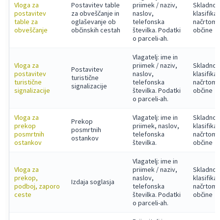
Vloga za
Postavitev table
priimek / naziv,
Skladno 
postavitev
za obveščanje in
naslov,
klasifika
table za
oglaševanje ob
telefonska
načrtom
obveščanje
občinskih cestah
številka. Podatki
občine
o parceli-ah.
Vlagatelj: ime in
Vloga za
priimek / naziv,
Skladno 
Postavitev
postavitev
naslov,
klasifika
turistične
turistične
telefonska
načrtom
signalizacije
signalizacije
številka. Podatki
občine
o parceli-ah.
Vloga za
Vlagatelj: ime in
Skladno 
Prekop
prekop
priimek, naslov,
klasifika
posmrtnih
posmrtnih
telefonska
načrtom
ostankov
ostankov
številka.
občine
Vlagatelj: ime in
Vloga za
priimek / naziv,
Skladno 
prekop,
naslov,
klasifika
Izdaja soglasja
podboj, zaporo
telefonska
načrtom
ceste
številka. Podatki
občine
o parceli-ah.