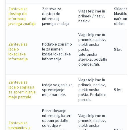
Zahteva za
Zahteva za
Skladno 
Vlagatelj: ime in
dostop do
dostop do
klasifika
priimek / naziv,
informacij
informacij
načrtom
naslov.
javnega značaja
javnega značaja
občine
Vlagatelj: ime in
priimek, naslov,
Zahteva za
Podatke zbiramo
elektronska
izdajo
le za namen
pošta,
5 let
lokacijske
izdaje lokacijske
telefonska
informacije
informacije.
številka, podatki
o parceli/ah.
Vlagatelj: ime in
Zahteva za
Izdaja soglasja za
priimek, naslov,
izdajo soglasja
spreminjanje
elektronska
5 let
za spreminjanje
meje parcele.
pošta. Podatki o
meje parcele
parceli.
Posredovanje
informacij, kateri
Vlagatelj: ime in
osebni podatki
priimek, naslov,
Zahteva za
se vodijo v
elektronska
seznanitev z