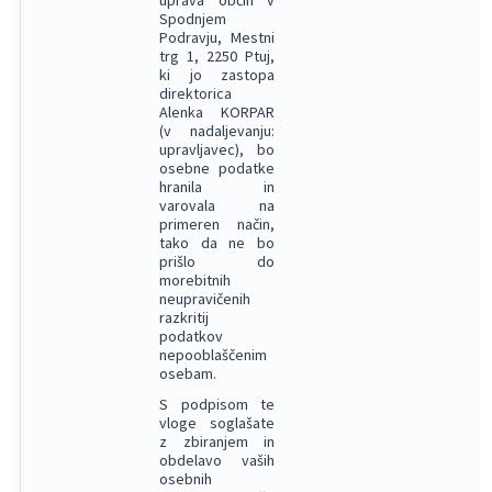
uprava občin v
Spodnjem
Podravju, Mestni
trg 1, 2250 Ptuj,
ki jo zastopa
direktorica
Alenka KORPAR
(v nadaljevanju:
upravljavec), bo
osebne podatke
hranila in
varovala na
primeren način,
tako da ne bo
prišlo do
morebitnih
neupravičenih
razkritij
podatkov
nepooblaščenim
osebam.
S podpisom te
vloge soglašate
z zbiranjem in
obdelavo vaših
osebnih