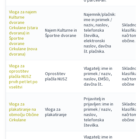
o parceli-ah.
Vloga za najem
Najemnik/plačnik:
Kulturne
ime in priimek /
dvorane
naziv, naslov,
Skladno 
Cirkulane (stara
Najem Kulturne in
telefonska
klasifika
dvorana) in
Športne dvorane
številka,
načrtom
Športne
elektronski
občine.
dvorane
naslov, davčna
Cirkulane (nova
št. plačnika.
dvorana)
Vloga za
Vlagatelj: ime in
Skladno 
oprostitev
Oprostitev
priimek / naziv,
klasifika
plačila NUSZ
plačila NUSZ
naslov, EMŠO,
načrtom
prvih pet let po
davčna št..
občine
vselitvi
Prijavitelj in
Vloga za
prijavljen: ime in
Skladno 
plakatiranje na
Vloga za
priimek / naziv,
klasifika
območju Občine
plakatiranje
naslov,
načrtom
Cirkulane
telefonska
občine
številka.
Vlagatelj: ime in