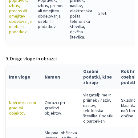
popravek,
Popravek,
priimek,
izbris,
izbris, prenos
naslov,
prenos ali
ali omejitev
elektronska
5 let.
omejitev
obdelovanja
pošta,
obdelovanja
osebnih
telefonska
osebnih
podatkov.
številka,
podatkov
davčna
številka.
9. Druge vloge in obrazci
Osebni
Rok hr
Ime vloge
Namen
podatki, ki se
osebni
zbirajo
podatk
Vlagatelj: ime in
priimek / naziv,
Skladno 
Novi obrazci pri
Obrazci pri
naslov,
klasifika
graditvi
graditvi
telefonska
načrtom
objektov
objektov.
številka. Podatki
občine
o parceli-ah.
Skupna občinska