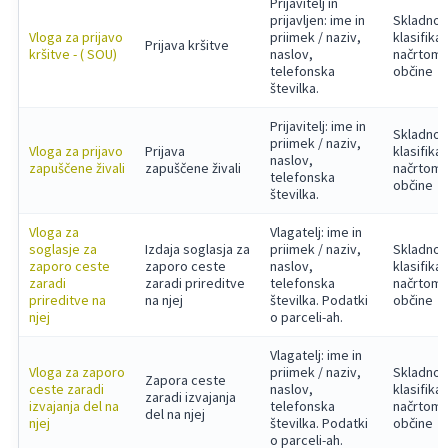
Prijavitelj in
prijavljen: ime in
Skladno 
Vloga za prijavo
priimek / naziv,
klasifika
Prijava kršitve
kršitve - ( SOU)
naslov,
načrtom
telefonska
občine
številka.
Prijavitelj: ime in
Skladno 
priimek / naziv,
Vloga za prijavo
Prijava
klasifika
naslov,
zapuščene živali
zapuščene živali
načrtom
telefonska
občine
številka.
Vloga za
Vlagatelj: ime in
soglasje za
Izdaja soglasja za
priimek / naziv,
Skladno 
zaporo ceste
zaporo ceste
naslov,
klasifika
zaradi
zaradi prireditve
telefonska
načrtom
prireditve na
na njej
številka. Podatki
občine
njej
o parceli-ah.
Vlagatelj: ime in
Vloga za zaporo
priimek / naziv,
Skladno 
Zapora ceste
ceste zaradi
naslov,
klasifika
zaradi izvajanja
izvajanja del na
telefonska
načrtom
del na njej
njej
številka. Podatki
občine
o parceli-ah.