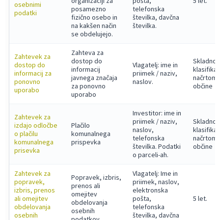
organizaciji za
pošta,
5 let.
osebnimi
posamezno
telefonska
podatki
fizično osebo in
številka, davčna
na kakšen način
številka.
se obdelujejo.
Zahteva za
Zahtevek za
dostop do
Skladno 
dostop do
Vlagatelj: ime in
informacij
klasifika
informacij za
priimek / naziv,
javnega značaja
načrtom
ponovno
naslov.
za ponovno
občine
uporabo
uporabo
Investitor: ime in
Zahtevek za
priimek / naziv,
Skladno 
izdajo odločbe
Plačilo
naslov,
klasifika
o plačilu
komunalnega
telefonska
načrtom
komunalnega
prispevka
številka. Podatki
občine
prisevka
o parceli-ah.
Zahtevek za
Vlagatelj: Ime in
Popravek, izbris,
popravek,
priimek, naslov,
prenos ali
izbris, prenos
elektronska
omejitev
ali omejitev
pošta,
5 let.
obdelovanja
obdelovanja
telefonska
osebnih
osebnih
številka, davčna
podatkov.