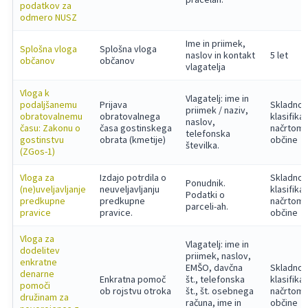
podatkov za
odmero NUSZ
Ime in priimek,
Splošna vloga
Splošna vloga
naslov in kontakt
5 let
občanov
občanov
vlagatelja
Vloga k
Vlagatelj: ime in
podaljšanemu
Prijava
Skladno 
priimek / naziv,
obratovalnemu
obratovalnega
klasifika
naslov,
času: Zakonu o
časa gostinskega
načrtom
telefonska
gostinstvu
obrata (kmetije)
občine
številka.
(ZGos-1)
Vloga za
Izdajo potrdila o
Skladno 
Ponudnik.
(ne)uveljavljanje
neuveljavljanju
klasifika
Podatki o
predkupne
predkupne
načrtom
parceli-ah.
pravice
pravice.
občine
Vloga za
Vlagatelj: ime in
dodelitev
priimek, naslov,
enkratne
EMŠO, davčna
Skladno 
denarne
Enkratna pomoč
št., telefonska
klasifika
pomoči
ob rojstvu otroka
št., št. osebnega
načrtom
družinam za
računa, ime in
občine