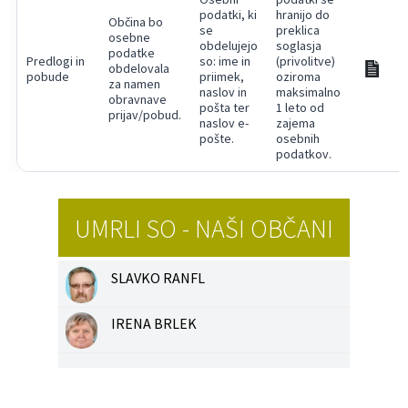
podatki, ki
hranijo do
Občina bo
se
preklica
osebne
obdelujejo
soglasja
podatke
Predlogi in
so: ime in
(privolitve)
obdelovala
pobude
priimek,
oziroma
za namen
naslov in
maksimalno
obravnave
pošta ter
1 leto od
prijav/pobud.
naslov e-
zajema
pošte.
osebnih
podatkov.
UMRLI SO - NAŠI OBČANI
SLAVKO RANFL
IRENA BRLEK