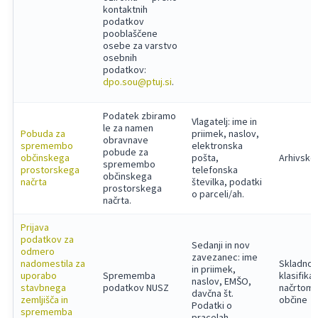
kontaktnih
podatkov
pooblaščene
osebe za varstvo
osebnih
podatkov:
dpo.sou@ptuj.si
.
Podatek zbiramo
Vlagatelj: ime in
le za namen
Pobuda za
priimek, naslov,
obravnave
spremembo
elektronska
pobude za
občinskega
pošta,
Arhivsko
spremembo
prostorskega
telefonska
občinskega
načrta
številka, podatki
prostorskega
o parceli/ah.
načrta.
Prijava
podatkov za
Sedanji in nov
odmero
zavezanec: ime
nadomestila za
Skladno 
in priimek,
uporabo
Sprememba
klasifika
naslov, EMŠO,
stavbnega
podatkov NUSZ
načrtom
davčna št.
zemljišča in
občine
Podatki o
sprememba
pracelah.