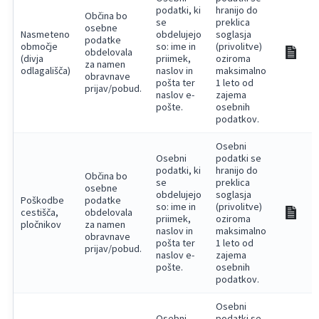
podatki, ki
hranijo do
Občina bo
se
preklica
osebne
Nasmeteno
obdelujejo
soglasja
podatke
območje
so: ime in
(privolitve)
obdelovala
(divja
priimek,
oziroma
za namen
odlagališča)
naslov in
maksimalno
obravnave
pošta ter
1 leto od
prijav/pobud.
naslov e-
zajema
pošte.
osebnih
podatkov.
Osebni
Osebni
podatki se
podatki, ki
hranijo do
Občina bo
se
preklica
osebne
obdelujejo
soglasja
Poškodbe
podatke
so: ime in
(privolitve)
cestišča,
obdelovala
priimek,
oziroma
pločnikov
za namen
naslov in
maksimalno
obravnave
pošta ter
1 leto od
prijav/pobud.
naslov e-
zajema
pošte.
osebnih
podatkov.
Osebni
Osebni
podatki se