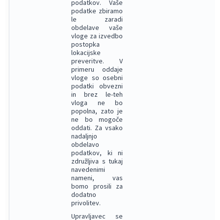
podatkov. Vaše
podatke zbiramo
le zaradi
obdelave vaše
vloge za izvedbo
postopka
lokacijske
preveritve. V
primeru oddaje
vloge so osebni
podatki obvezni
in brez le-teh
vloga ne bo
popolna, zato je
ne bo mogoče
oddati. Za vsako
nadaljnjo
obdelavo
podatkov, ki ni
združljiva s tukaj
navedenimi
nameni, vas
bomo prosili za
dodatno
privolitev.
Upravljavec se