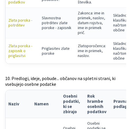
podatkov
številka.
Zakonca: ime in
Skladno 
Slavnostna
priimek, naslov,
Zlata poroka -
klasifika
potrditev zlate
datum rojstva,
potrditev
načrtom
poroke - zapisnik
ime in priimek
občine
prič.
Skladno 
Zlata poroka -
Zlatoporočenca:
Priglasitev zlate
klasifika
zapisnik o
ime in priimek,
poroke
načrtom
priglasitvi
naslov.
občine
10. Predlogi, ideje, pobude... občanov na spletni strani, ki
vsebujejo osebne podatke
Osebni
Rok
podatki,
hrambe
Pravna
Naziv
Namen
ki se
osebnih
podlag
zbirajo
podatkov
Osebni
Osebni
podatki se