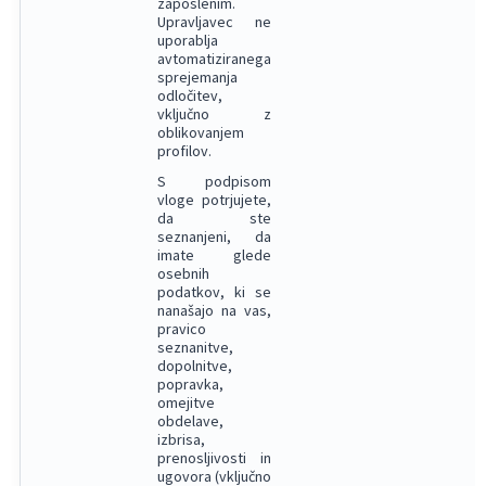
zaposlenim.
Upravljavec ne
uporablja
avtomatiziranega
sprejemanja
odločitev,
vključno z
oblikovanjem
profilov.
S podpisom
vloge potrjujete,
da ste
seznanjeni, da
imate glede
osebnih
podatkov, ki se
nanašajo na vas,
pravico
seznanitve,
dopolnitve,
popravka,
omejitve
obdelave,
izbrisa,
prenosljivosti in
ugovora (vključno