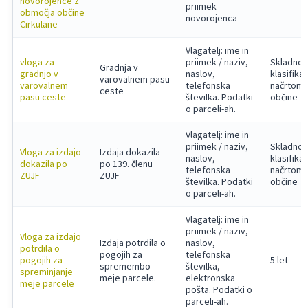
novorojence z
priimek
območja občine
novorojenca
Cirkulane
Vlagatelj: ime in
vloga za
priimek / naziv,
Skladno 
Gradnja v
gradnjo v
naslov,
klasifika
varovalnem pasu
varovalnem
telefonska
načrtom
ceste
pasu ceste
številka. Podatki
občine
o parceli-ah.
Vlagatelj: ime in
priimek / naziv,
Skladno 
Vloga za izdajo
Izdaja dokazila
naslov,
klasifika
dokazila po
po 139. členu
telefonska
načrtom
ZUJF
ZUJF
številka. Podatki
občine
o parceli-ah.
Vlagatelj: ime in
priimek / naziv,
Vloga za izdajo
Izdaja potrdila o
naslov,
potrdila o
pogojih za
telefonska
pogojih za
5 let
spremembo
številka,
spreminjanje
meje parcele.
elektronska
meje parcele
pošta. Podatki o
parceli-ah.