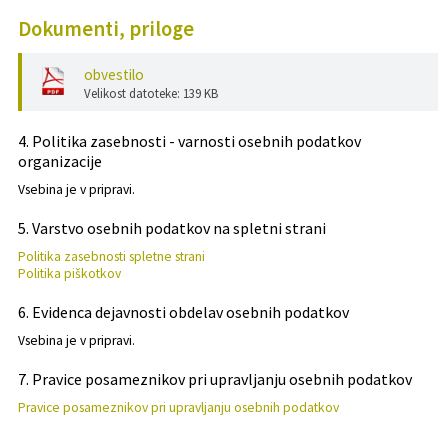
Dokumenti, priloge
Projekti in investicije
obvestilo
Varstvo osebnih podatkov
Velikost datoteke: 139 KB
Informacije javnega značaja
4. Politika zasebnosti - varnosti osebnih podatkov
organizacije
Lokalne volitve
Vsebina je v pripravi.
5. Varstvo osebnih podatkov na spletni strani
Politika zasebnosti spletne strani
Politika piškotkov
6. Evidenca dejavnosti obdelav osebnih podatkov
Vsebina je v pripravi.
7. Pravice posameznikov pri upravljanju osebnih podatkov
Pravice posameznikov pri upravljanju osebnih podatkov