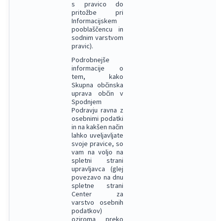
s pravico do
pritožbe pri
Informacijskem
pooblaščencu in
sodnim varstvom
pravic).
Podrobnejše
informacije o
tem, kako
Skupna občinska
uprava občin v
Spodnjem
Podravju ravna z
osebnimi podatki
in na kakšen način
lahko uveljavljate
svoje pravice, so
vam na voljo na
spletni strani
upravljavca (glej
povezavo na dnu
spletne strani
Center za
varstvo osebnih
podatkov)
oziroma preko