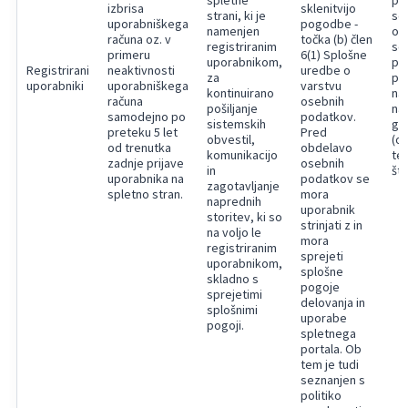
spletne
pod
izbrisa
sklenitvijo
strani, ki je
se
uporabniškega
pogodbe -
namenjen
ob
računa oz. v
točka (b) člen
registriranim
so:
primeru
6(1) Splošne
uporabnikom,
pri
Registrirani
neaktivnosti
uredbe o
za
po
uporabniki
uporabniškega
varstvu
kontinuirano
nas
računa
osebnih
pošiljanje
nas
samodejno po
podatkov.
sistemskih
ges
preteku 5 let
Pred
obvestil,
(op
od trenutka
obdelavo
komunikacijo
te
zadnje prijave
osebnih
in
šte
uporabnika na
podatkov se
zagotavljanje
spletno stran.
mora
naprednih
uporabnik
storitev, ki so
strinjati z in
na voljo le
mora
registriranim
sprejeti
uporabnikom,
splošne
skladno s
pogoje
sprejetimi
delovanja in
splošnimi
uporabe
pogoji.
spletnega
portala. Ob
tem je tudi
seznanjen s
politiko