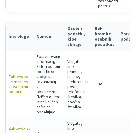
zasebnosti
portala.
Osebni
Rok
podatki,
hrambe
Pravn
Ime vloge
Namen
ki se
osebnih
podla
zbirajo
podatkov
Posredovanje
informacij,
Vlagatelj:
kateri osebni
ime in
podatki se
priimek,
Zahteva za
vodijo v
naslov,
seznanitev
organizaciji
elektronska
5 let.
z osebnimi
za
pošta,
podatki
posamezno
telefonska
fizično osebo
številka,
in na kakšen
davčna
način se
številka.
obdelujejo.
Vlagatelj:
Zahtevek za
Ime in