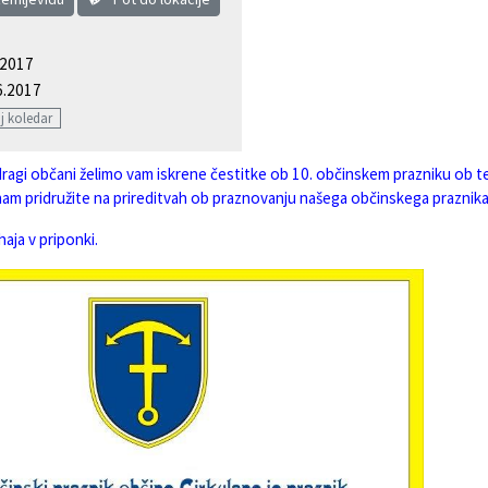
.2017
6.2017
j koledar
ragi občani želimo vam iskrene čestitke ob 10. občinskem prazniku ob t
nam pridružite na prireditvah ob praznovanju našega občinskega praznik
haja v priponki.