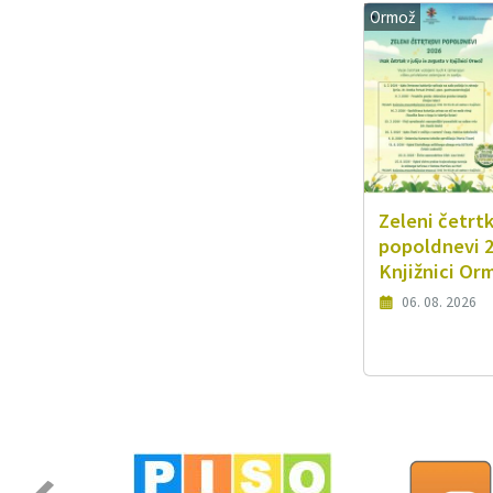
Ormož
Zeleni četrt
popoldnevi 2
Knjižnici Or
06. 08. 2026