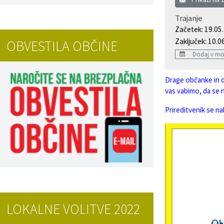
Projekti in investicije
Trajanje
Začetek: 19.05
Varstvo osebnih podatkov
Zaključek: 10.0
OBVESTILA OBČINE
Dodaj v mo
Informacije javnega značaja
Drage občanke in d
Lokalne volitve
vas vabimo, da se 
Prireditvenik se na
LOKALNE VOLITVE 2022