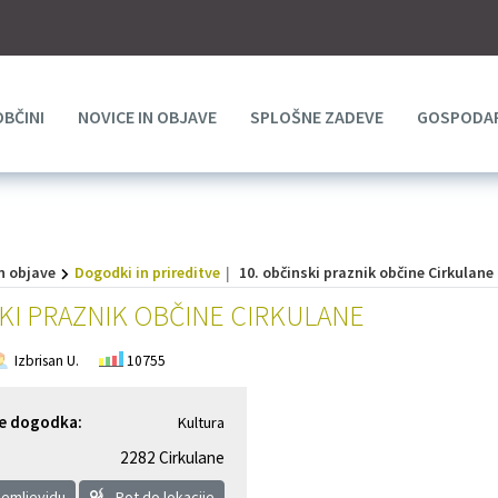
OBČINI
NOVICE IN OBJAVE
SPLOŠNE ZADEVE
GOSPODAR
n objave
Dogodki in prireditve
10. občinski praznik občine Cirkulane
SKI PRAZNIK OBČINE CIRKULANE
Izbrisan U.
10755
je dogodka:
Kultura
2282 Cirkulane
zemljevidu
Pot do lokacije