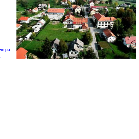
em pa
a.