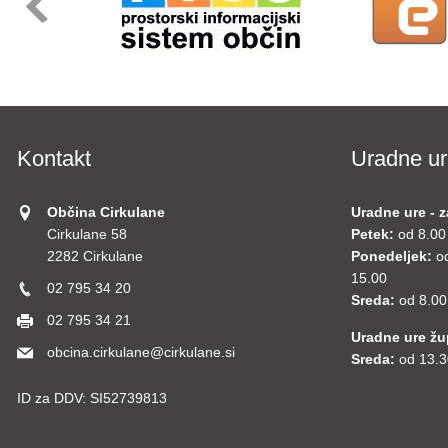
Kontakt
Uradne ur
Občina Cirkulane
Uradne ure - z
Cirkulane 58
Petek:
od 8.00
2282 Cirkulane
Ponedeljek:
o
15.00
02 795 34 20
Sreda:
od 8.00
02 795 34 21
Uradne ure ž
obcina.cirkulane@cirkulane.si
Sreda:
od 13.3
ID za DDV:
SI52739813