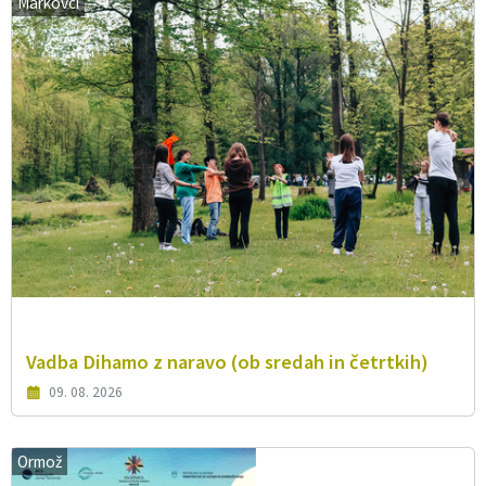
Markovci
Vadba Dihamo z naravo (ob sredah in četrtkih)
09. 08. 2026
Ormož