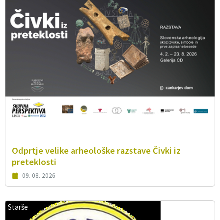
Odprtje velike arheološke razstave Čivki iz
preteklosti
09. 08. 2026
Starše