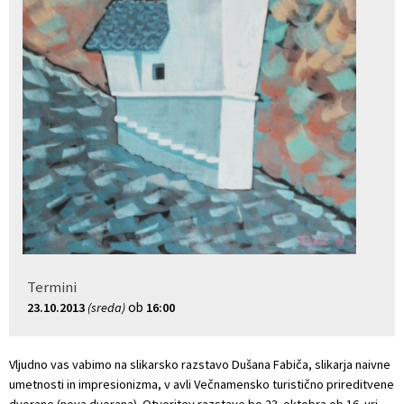
Projekti in investicije
Varstvo osebnih podatkov
Informacije javnega značaja
Lokalne volitve
Termini
ob
23.10.2013
(sreda)
16:00
Vljudno vas vabimo na slikarsko razstavo Dušana Fabiča, slikarja naivne
umetnosti in impresionizma, v avli Večnamensko turistično prireditvene
dvorane (nova dvorana). Otvoritev razstave bo 23. oktobra ob 16. uri.