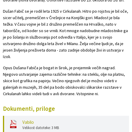
Dušan Fabič se je rodil leta 1925 v Cirkulanah. Hitro po rojstvu je bil oče,
sicer učitelj, premeščen v Črešnjice na Konjiški gori. Mladost je bila
težka. V času vojne je bil z družino premeščen na Hrvaško, nato v
taborišče, od koder so se vrnili. Kot mnoge nadobudne mladostnike ga
je po šolanju in službovanju pot odvedla v Italijo, kjer je s svojo
ustvarjeno družino dolga leta živel v Milanu. Želja večine ljudi je, da je
jesen življenja preživeta doma - zato zadnje obdobje živi in ustvarja v
Izoli.
Opus Dušana Fabiča je bogat in širok, je prejemnik večih nagrad.
Njegovo ustvarjanje zajema različne tehnike: na steklu, olje na platnu,
skice kot grafika na papirju. Večino njegovih del je možno videti v
galerijah in muzejih, 35 del pa bodo obiskovalci slikarske razstave v
Cirkulanah lahko videli tudi v avli dvorane. Vstopnine ni.
Dokumenti, priloge
Vabilo
Velikost datoteke: 3 MB