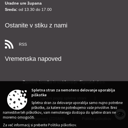
Uradne ure župana
Sreda:
od 13.30 do 17.00
Ostanite v stiku z nami
RSS
Vremenska napoved
Zasnova, izvedba in vzdrževanje: Sigmateh d.o.o.
Spletna stran za nemoteno delovanje uporablja
piškotke
Splošni pogoji spletne strani
|
Spletna stran za delovanje uporablja samo nujno potrebne
piškotke, za katere ne potrebujemo vaše privolitve. Brez
Center za varstvo osebnih podatkov
|
namestitve teh piškotkov, vam nemotenega dostopa do spletne strani ne
moremo omogočiti.
Izjava o dostopnosti (ZDSMA)
|
Politika piškotkov
|
Za več informacij si preberite
Politika piškotkov
.