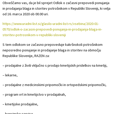
Obveščamo vas, da je bil sprejet Odlok o začasni prepovedi ponujanja
Projekti in investicije
in prodajanja blaga in storitev potrošnikom v Republiki Sloveniji, ki velja
od 16. marca 2020 ob 00.00 uri.
Varstvo osebnih podatkov
https://www.uradni-list.si/glasilo-uradni-list-rs/vsebina/2020-01-
0570/odlok-o-zacasni-prepovedi-ponujanja-in-prodajanja-blaga-in-
Informacije javnega značaja
storitev-potrosnikom-v-republiki-sloveniji
S tem odlokom se začasno prepoveduje kakršnokoli potrošnikom
Lokalne volitve
neposredno ponujanje in prodajanje blaga in storitev na območju
Republike Slovenije, RAZEN za:
– prodajalne z živili vključno s prodajo kmetijskih pridelkov na kmetiji,
– lekarne,
– prodajalne z medicinskimi pripomočki in ortopedskimi pripomočki,
– program vrt in kmetijstvo v prodajalnah,
– kmetijske prodajalne,
– bencinske servise,